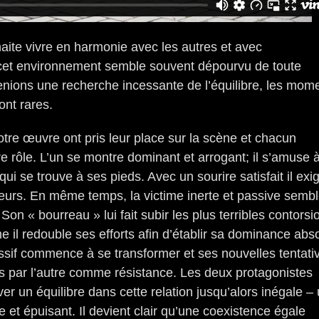
aite vivre en harmonie avec les autres et avec
cet environnement semble souvent dépourvu de toute
ions une recherche incessante de l’équilibre, les mom
font rares.
re œuvre ont pris leur place sur la scène et chacun
 rôle. L’un se montre dominant et arrogant; il s’amuse 
 qui se trouve à ses pieds. Avec un sourire satisfait il exi
urs. En même temps, la victime inerte et passive semb
Son « bourreau » lui fait subir les plus terribles contorsi
ime il redouble ses efforts afin d’établir sa dominance abs
sif commence à se transformer et ses nouvelles tentati
 par l’autre comme résistance. Les deux protagonistes
ver un équilibre dans cette relation jusqu’alors inégale –
le et épuisant. Il devient clair qu’une coexistence égale