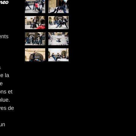
ents
à
ge la
le
ons et
olue.
ves de
 un