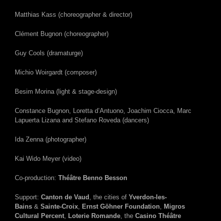
Matthias Kass (choreographer & director)
Clément Bugnon (choreographer)
Guy Cools (dramaturge)
Michio Woirgardt (composer)
Besim Morina (light & stage-design)
Constance Bugnon, Loretta d’Antuono, Joachim Ciocca, Marc
Lapuerta Lizana and Stefano Roveda (dancers)
Ida Zenna (photographer)
Kai Wido Meyer (video)
Co-production:
Théâtre Benno Besson
Support:
Canton de Vaud
, the cities of
Yverdon-les-
Bains
&
Sainte-Croix
,
Ernst Göhner Foundation
,
Migros
Cultural Percent
,
Loterie Romande
, the
Casino Théâtre