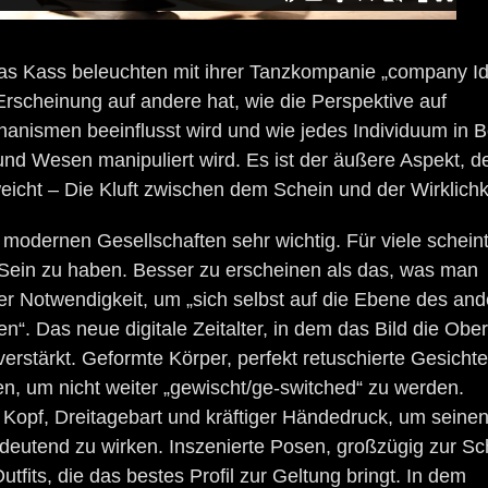
s Kass beleuchten mit ihrer Tanzkompanie „company I
rscheinung auf andere hat, wie die Perspektive auf
nismen beeinflusst wird und wie jedes Individuum in 
nd Wesen manipuliert wird. Es ist der äußere Aspekt, d
eicht – Die Kluft zwischen dem Schein und der Wirklichk
 modernen Gesellschaften sehr wichtig. Für viele schein
ein zu haben. Besser zu erscheinen als das, was man
iner Notwendigkeit, um „sich selbst auf die Ebene des and
“. Das neue digitale Zeitalter, in dem das Bild die Obe
rstärkt. Geformte Körper, perfekt retuschierte Gesichter
len, um nicht weiter „gewischt/ge-switched“ zu werden.
Kopf, Dreitagebart und kräftiger Händedruck, um seine
deutend zu wirken. Inszenierte Posen, großzügig zur S
tfits, die das bestes Profil zur Geltung bringt. In dem