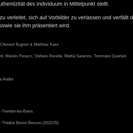
hentizität des Individuum in Mittelpunkt stellt.
u verleitet, sich auf Vorbilder zu verlassen und verfällt 
owie sie ihm präsentiert wird.
 : Clément Bugnon & Matthias Kass
ard, Manolo Perazzi, Stefano Roveda, Mattia Saracino, Tommaso Quartani
na Andes
 Yverdon-les-Bains.
t Théâtre Benno Besson (2022/25).