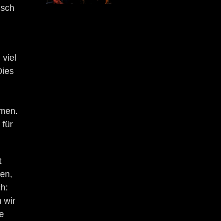
isch
 viel
Dies
hmen.
 für
t
ren,
ch:
 wir
e