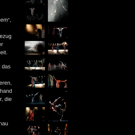
dem“,
Bezug
er
eit.
t das
eren,
rhand
, die
n
chau